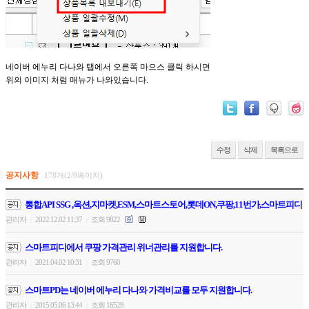
네이버 에누리 다나와 탭에서 오른쪽 마으스 클릭 하시면
위의 이미지 처럼 매뉴가 나와있습니다.
수정
삭제
목록으로
공지사항
178개(2/9페이지)
통합API SSG ,옥션,지마켓,ESM,스마트스토어,롯데ON,쿠팡,11번가,스마트피디
관리자
2022.12.02 11:37
조회 9822
|
|
스마트피디에서 쿠팡 가격관리 위너관리를 지원합니다.
관리자
2021.04.02 10:31
조회 9760
|
|
스마트PD는 네이버 에누리 다나와 가격비교를 모두 지원합니다.
관리자
2015.05.06 13:44
조회 16528
|
|